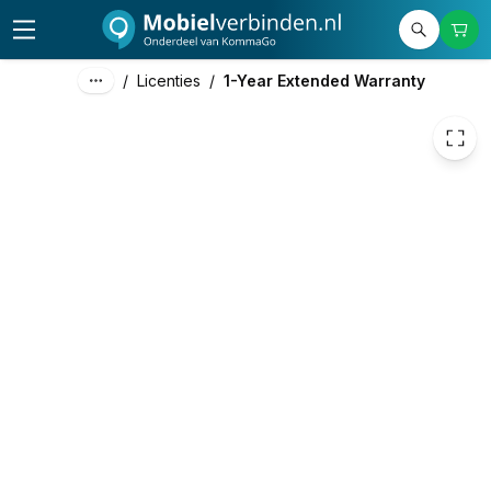
39,00
excl. btw
47,19
incl. btw
/
Licenties
/
1-Year Extended Warranty