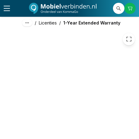
49,00
excl. btw
59,29
incl. btw
/
Licenties
/
1-Year Extended Warranty