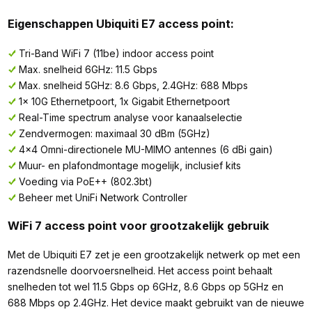
Eigenschappen Ubiquiti E7 access point:
Tri-Band WiFi 7 (11be) indoor access point
Max. snelheid 6GHz: 11.5 Gbps
Max. snelheid 5GHz: 8.6 Gbps, 2.4GHz: 688 Mbps
1x 10G Ethernetpoort, 1x Gigabit Ethernetpoort
Real-Time spectrum analyse voor kanaalselectie
Zendvermogen: maximaal 30 dBm (5GHz)
4x4 Omni-directionele MU-MIMO antennes (6 dBi gain)
Muur- en plafondmontage mogelijk, inclusief kits
Voeding via PoE++ (802.3bt)
Beheer met UniFi Network Controller
WiFi 7 access point voor grootzakelijk gebruik
Met de Ubiquiti E7 zet je een grootzakelijk netwerk op met een
razendsnelle doorvoersnelheid. Het access point behaalt
snelheden tot wel 11.5 Gbps op 6GHz, 8.6 Gbps op 5GHz en
688 Mbps op 2.4GHz. Het device maakt gebruikt van de nieuwe