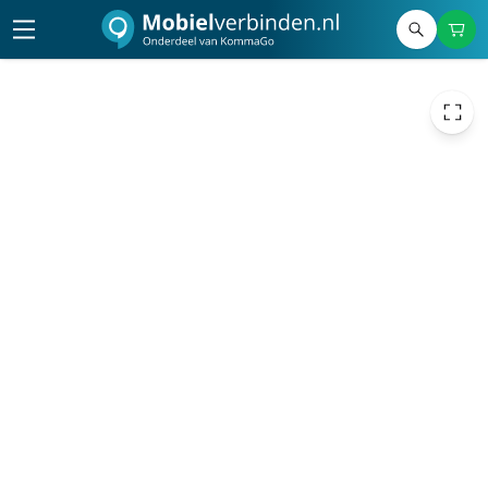
425,62
excl. btw
515,00
incl. btw