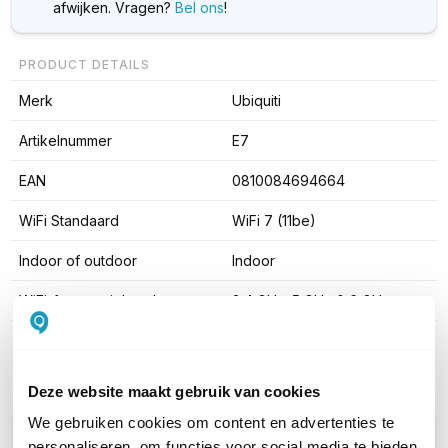
afwijken. Vragen?
Bel ons
!
PRODUCT DETAILS
Merk
Ubiquiti
Artikelnummer
E7
EAN
0810084694664
WiFi Standaard
WiFi 7 (11be)
Indoor of outdoor
Indoor
WiFi-frequentieband
2,4 GHz; 5 GHz & 6 GHz
Toon meer
Deze website maakt gebruik van cookies
We gebruiken cookies om content en advertenties te
WIL JIJ ADVIES OP MAAT?
personaliseren, om functies voor social media te bieden