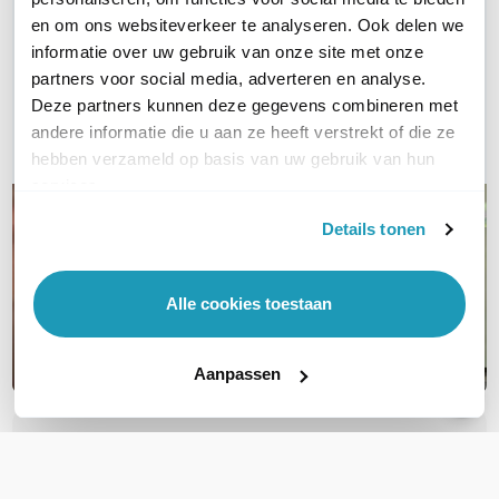
Vraag het onze experts!
en om ons websiteverkeer te analyseren. Ook delen we
informatie over uw gebruik van onze site met onze
partners voor social media, adverteren en analyse.
Bel ons
Deze partners kunnen deze gegevens combineren met
andere informatie die u aan ze heeft verstrekt of die ze
E-mail
hebben verzameld op basis van uw gebruik van hun
services.
Details tonen
Alle cookies toestaan
Aanpassen
OVER DIT PRODUCT
Veelgestelde vragen