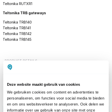
Teltonika RUTXR1
Teltonika TRB gateways
Teltonika TRB140
Teltonika TRB141
Teltonika TRB142
Teltonika TRB145
PRODUCT DETAILS
Merk
Teltonika
Artikelnummer
NUC-RUT-CIG
Deze website maakt gebruik van cookies
EAN
NUC-RUT-CIG
We gebruiken cookies om content en advertenties te
personaliseren, om functies voor social media te bieden
en om ons websiteverkeer te analyseren. Ook delen we
informatie over uw gebruik van onze site met onze
WIL JIJ ADVIES OP MAAT?