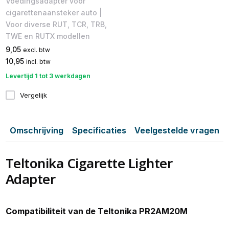
Voedingsadapter voor
cigarettenaansteker auto |
Voor diverse RUT, TCR, TRB,
TWE en RUTX modellen
9,05
excl. btw
10,95
incl. btw
Levertijd 1 tot 3 werkdagen
Vergelijk
Omschrijving
Specificaties
Veelgestelde vragen
Teltonika Cigarette Lighter
Adapter
Compatibiliteit van de Teltonika PR2AM20M