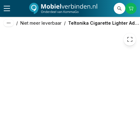
/
Niet meer leverbaar
/
Teltonika Cigarette Lighter Adapter