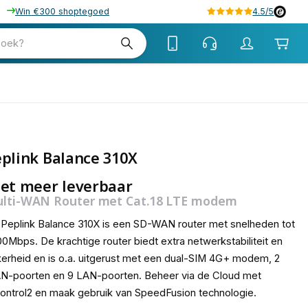
Win €300 shoptegoed
4.5/5
zoek?
plink Balance 310X
et meer leverbaar
lti-WAN Router met Cat.18 LTE modem
Peplink Balance 310X is een SD-WAN router met snelheden tot
0Mbps. De krachtige router biedt extra netwerkstabiliteit en
erheid en is o.a. uitgerust met een dual-SIM 4G+ modem, 2
N-poorten en 9 LAN-poorten. Beheer via de Cloud met
ontrol2 en maak gebruik van SpeedFusion technologie.