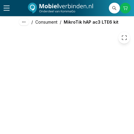
/
Consument
/
MikroTik hAP ac3 LTE6 kit