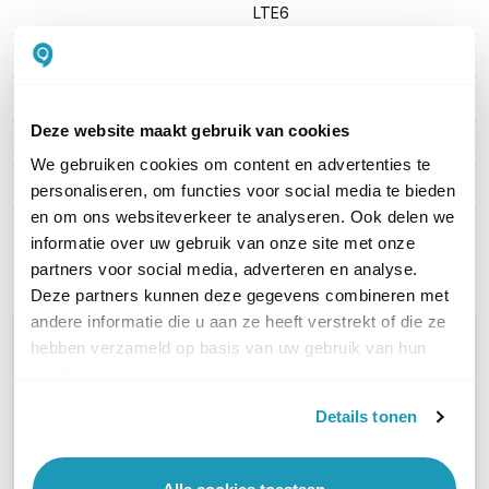
LTE6
EAN
4752224005328
Aantal LAN poorten
5
Deze website maakt gebruik van cookies
WiFi Standaard
WiFi 5 (11ac)
We gebruiken cookies om content en advertenties te
Aantal SIM-slots
1 SIM-slot
personaliseren, om functies voor social media te bieden
en om ons websiteverkeer te analyseren. Ook delen we
informatie over uw gebruik van onze site met onze
Toon meer
partners voor social media, adverteren en analyse.
Deze partners kunnen deze gegevens combineren met
andere informatie die u aan ze heeft verstrekt of die ze
WIL JIJ ADVIES OP MAAT?
hebben verzameld op basis van uw gebruik van hun
Vraag het onze experts!
services.
Details tonen
Bel ons
E-mail