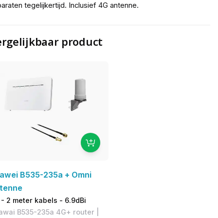
araten tegelijkertijd. Inclusief 4G antenne.
rgelijkbaar product
awei B535-235a + Omni
tenne
- 2 meter kabels - 6.9dBi
awai B535-235a 4G+ router |