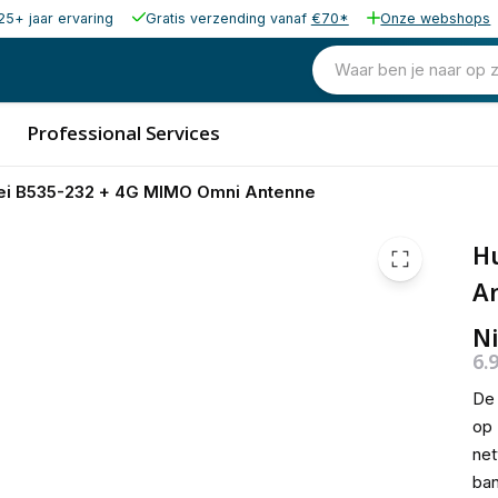
25+ jaar ervaring
Gratis verzending vanaf
€70*
Onze webshops
Waar ben je naar op 
Professional Services
i B535-232 + 4G MIMO Omni Antenne
H
A
Ni
6.
D
op 
net
ban