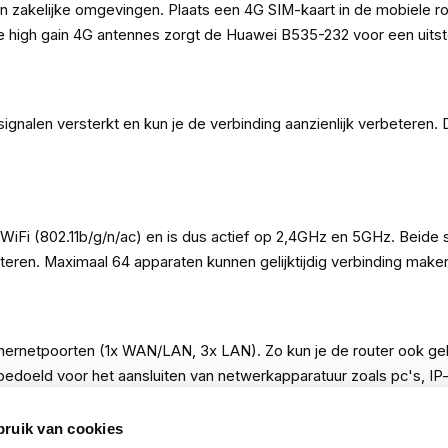
in zakelijke omgevingen. Plaats een 4G SIM-kaart in de mobiele 
high gain 4G antennes zorgt de Huawei B535-232 voor een uits
len versterkt en kun je de verbinding aanzienlijk verbeteren. 
iFi (802.11b/g/n/ac) en is dus actief op 2,4GHz en 5GHz. Beide
lecteren. Maximaal 64 apparaten kunnen gelijktijdig verbinding m
thernetpoorten (1x WAN/LAN, 3x LAN). Zo kun je de router ook g
edoeld voor het aansluiten van netwerkapparatuur zoals pc's, IP-
bruik van cookies