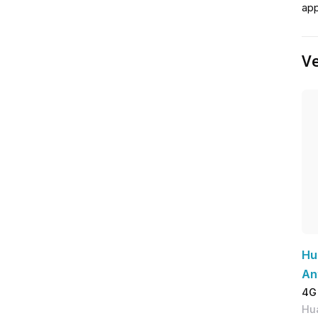
app
Ve
Hu
An
4G 
Hu