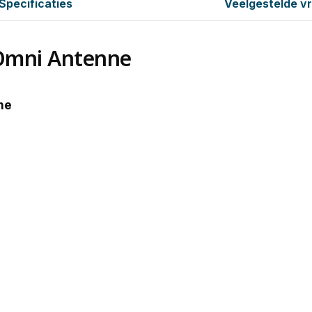
Specificaties
Veelgestelde v
Omni Antenne
ne