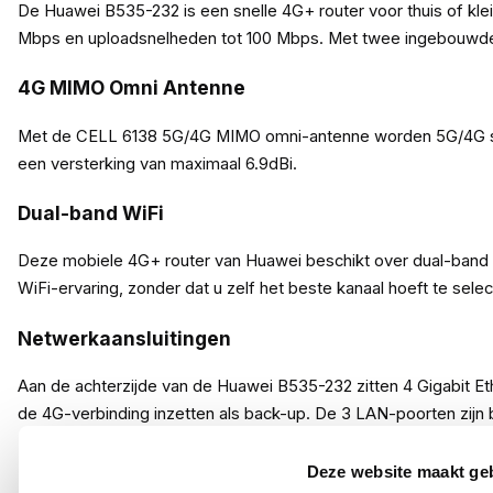
De Huawei B535-232 is een snelle 4G+ router voor thuis of kle
Mbps en uploadsnelheden tot 100 Mbps. Met twee ingebouwde 
4G MIMO Omni Antenne
Met de CELL 6138 5G/4G MIMO omni-antenne worden 5G/4G signa
een versterking van maximaal 6.9dBi.
Dual-band WiFi
Deze mobiele 4G+ router van Huawei beschikt over dual-band W
WiFi-ervaring, zonder dat u zelf het beste kanaal hoeft te se
Netwerkaansluitingen
Aan de achterzijde van de Huawei B535-232 zitten 4 Gigabit E
de 4G-verbinding inzetten als back-up. De 3 LAN-poorten zijn b
Heb je nog geen SIM-kaart?
Deze website maakt ge