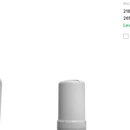
In
21
26
Lev