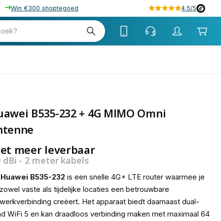
Win €300 shoptegoed
4.5/5
zoek?
uawei B535-232 + 4G MIMO Omni
ntenne
et meer leverbaar
9 dBi - 2 meter kabels
e
Huawei B535-232
is een snelle 4G+ LTE router waarmee je
zowel vaste als tijdelijke locaties een betrouwbare
werkverbinding creëert. Het apparaat biedt daarnaast dual-
d WiFi 5 en kan draadloos verbinding maken met maximaal 64