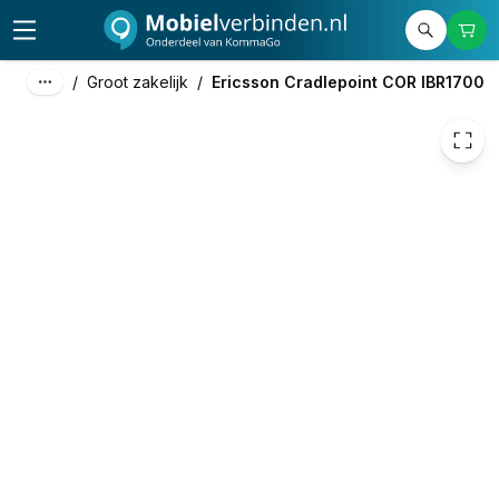
/
Groot zakelijk
/
Ericsson Cradlepoint COR IBR1700