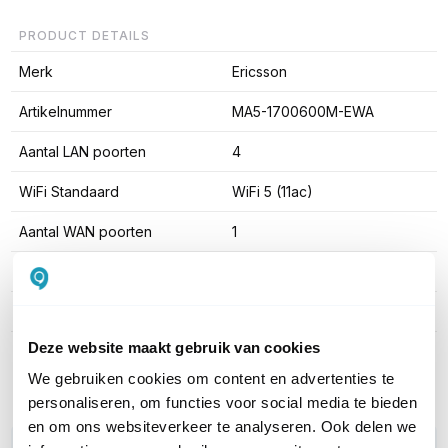
PRODUCT DETAILS
Merk
Ericsson
Artikelnummer
MA5-1700600M-EWA
Aantal LAN poorten
4
WiFi Standaard
WiFi 5 (11ac)
Aantal WAN poorten
1
Aantal SIM-slots
2 SIM-slots (uitbreidbaar)
Cloudmanagement
Ja; middels licentie
Deze website maakt gebruik van cookies
Toon meer
We gebruiken cookies om content en advertenties te
personaliseren, om functies voor social media te bieden
en om ons websiteverkeer te analyseren. Ook delen we