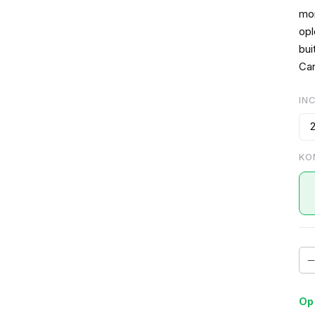
mo
opl
bui
Ca
IN
KO
Op