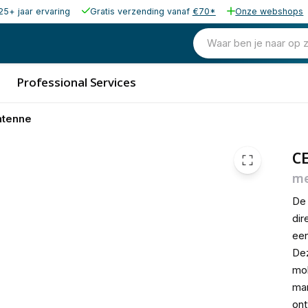
25+ jaar ervaring
Gratis verzending vanaf
€70*
Onze webshops
€ 415,
Waar ben je naar op 
Professional Services
ntenne
C
me
D
dir
een
Dez
mo
mar
ont