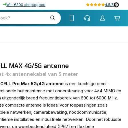
Win €300 shoptegoed
4.5/5
03
zoek?
ELL MAX 4G/5G antenne
t 4x antennekabel van 5 meter
e
CELL Pro Max 5G/4G antenne
is een krachtige omni-
ectionele buitenantenne met ondersteuning voor 4x4 MIMO en
 uitzonderlijk breed frequentiebereik van 600 tot 6000 MHz.
e compacte antenne is ideaal voor toepassingen zoals
biele netwerken, camerabewaking, noodcommunicatie,
itieme installaties en industriële netwerken. Door het robuuste
werp, de weerbestendigheid (IP67) en flexibele