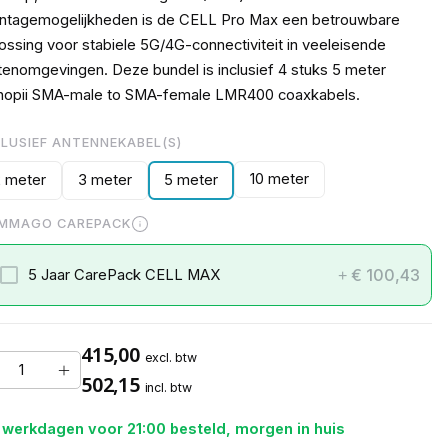
ntagemogelijkheden is de CELL Pro Max een betrouwbare
ossing voor stabiele 5G/4G-connectiviteit in veeleisende
tenomgevingen. Deze bundel is inclusief 4 stuks 5 meter
nopii SMA-male to SMA-female LMR400 coaxkabels.
CLUSIEF ANTENNEKABEL(S)
10 meter
2 meter
3 meter
5 meter
MMAGO CAREPACK
€ 100,43
5 Jaar CarePack CELL MAX
+
415,00
excl. btw
502,15
incl. btw
 werkdagen voor 21:00 besteld, morgen in huis