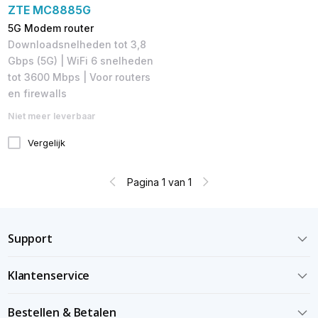
ZTE MC8885G
5G Modem router
Downloadsnelheden tot 3,8
Gbps (5G) | WiFi 6 snelheden
tot 3600 Mbps | Voor routers
en firewalls
Niet meer leverbaar
Vergelijk
Pagina 1 van 1
Support
Klantenservice
Bestellen & Betalen