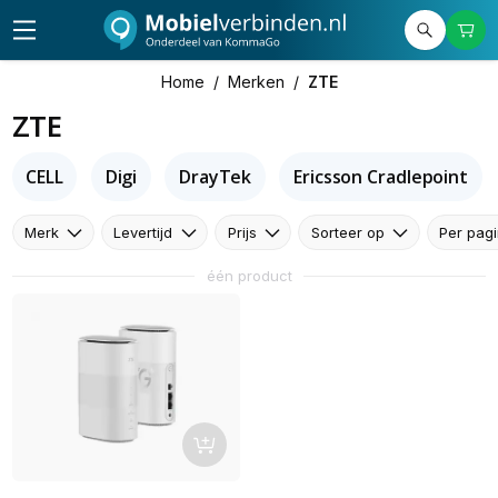
Home
/
Merken
/
ZTE
ZTE
CELL
Digi
DrayTek
Ericsson Cradlepoint
Merk
Levertijd
Prijs
Sorteer op
Per pag
één product