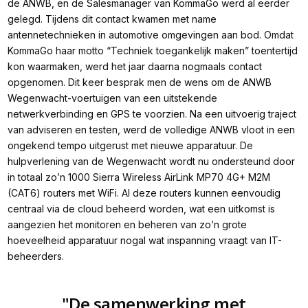
de ANWB, en de Salesmanager van KommaGo werd al eerder
gelegd. Tijdens dit contact kwamen met name
antennetechnieken in automotive omgevingen aan bod. Omdat
KommaGo haar motto “Techniek toegankelijk maken” toentertijd
kon waarmaken, werd het jaar daarna nogmaals contact
opgenomen. Dit keer besprak men de wens om de ANWB
Wegenwacht-voertuigen van een uitstekende
netwerkverbinding en GPS te voorzien. Na een uitvoerig traject
van adviseren en testen, werd de volledige ANWB vloot in een
ongekend tempo uitgerust met nieuwe apparatuur. De
hulpverlening van de Wegenwacht wordt nu ondersteund door
in totaal zo’n 1000 Sierra Wireless AirLink MP70 4G+ M2M
(CAT6) routers met WiFi. Al deze routers kunnen eenvoudig
centraal via de cloud beheerd worden, wat een uitkomst is
aangezien het monitoren en beheren van zo’n grote
hoeveelheid apparatuur nogal wat inspanning vraagt van IT-
beheerders.
"De samenwerking met