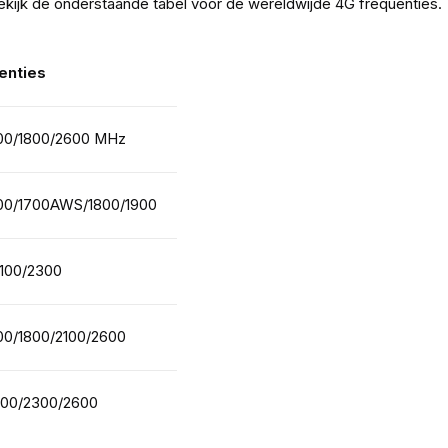
 Bekijk de onderstaande tabel voor de wereldwijde 4G frequenties.
enties
00/1800/2600 MHz
00/1700AWS/1800/1900
2100/2300
00/1800/2100/2600
800/2300/2600