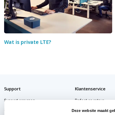
Wat is private LTE?
Support
Klantenservice
Support aanvraag
Defect en retour
Support fabrikanten
Garantie
Deze website maakt ge