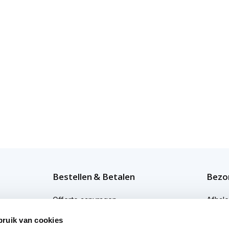
Bestellen & Betalen
Bezor
Offerte aanvragen
Afhal
Bestellen
Bezor
bruik van cookies