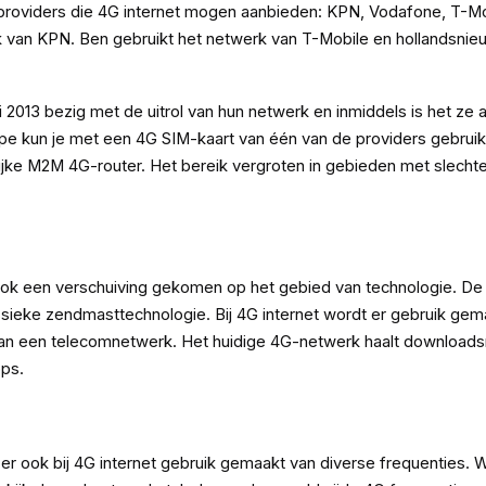
4 providers die 4G internet mogen aanbieden: KPN, Vodafone, T-M
k van KPN. Ben gebruikt het netwerk van T-Mobile en hollandsnie
ri 2013 bezig met de uitrol van hun netwerk en inmiddels is het ze
incipe kun je met een 4G SIM-kaart van één van de providers gebru
ijke M2M 4G-router. Het bereik vergroten in gebieden met slecht
ook een verschuiving gekomen op het gebied van technologie. De 
assieke zendmasttechnologie. Bij 4G internet wordt er gebruik ge
dan een telecomnetwerk. Het huidige 4G-netwerk haalt download
ps.
er ook bij 4G internet gebruik gemaakt van diverse frequenties. We