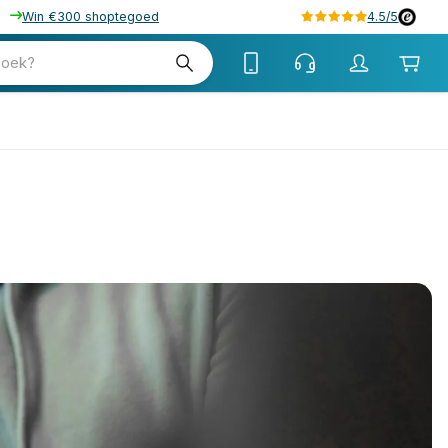
Win €300 shoptegoed
4.5/5
zoek?