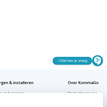
Stel hier je vraag
gen & installeren
Over KommaGo
en en bezorgen
Contactgegevens
gen buiten Nederland
Bedrijfsgegevens