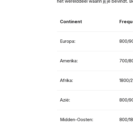
het werelddeel waarin jij je bevindt.
Continent
Frequ
Europa:
800/9
Amerika:
700/8
Afrika:
1800/
Azië:
800/9
Midden-Oosten:
800/1