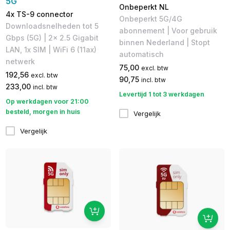
5G
Onbeperkt NL
4x TS-9 connector
Onbeperkt 5G/4G
Downloadsnelheden tot 5
abonnement | Voor gebruik
Gbps (5G)​ | 2x 2.5 Gigabit
binnen Nederland | Stopt
LAN, 1x SIM | WiFi 6 (11ax)
automatisch
netwerk
75,00
excl. btw
192,56
excl. btw
90,75
incl. btw
233,00
incl. btw
Levertijd 1 tot 3 werkdagen
Op werkdagen voor 21:00
besteld, morgen in huis
Vergelijk
Vergelijk