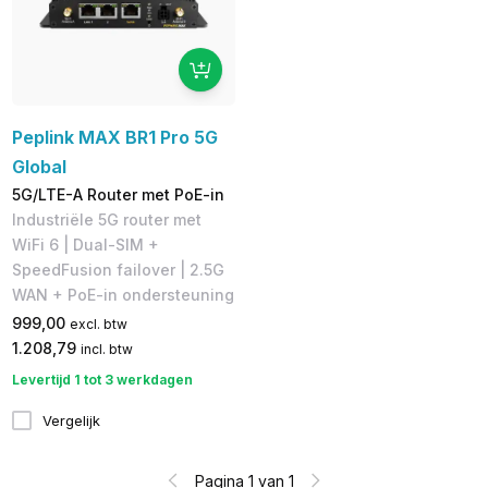
Peplink MAX BR1 Pro 5G
Global
5G/LTE-A Router met PoE-in
Industriële 5G router met
WiFi 6 | Dual-SIM +
SpeedFusion failover | 2.5G
WAN + PoE-in ondersteuning
999,00
excl. btw
1.208,79
incl. btw
Levertijd 1 tot 3 werkdagen
Vergelijk
Pagina 1 van 1