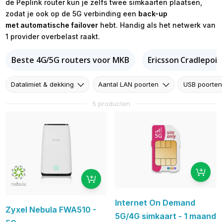
de Peplink router kun je zelfs twee simkaarten plaatsen,
zodat je ook op de 5G verbinding een
back-up
met automatische failover
hebt. Handig als het netwerk van
1 provider overbelast raakt.
Beste 4G/5G routers voor MKB
Ericsson Cradlepoi
Datalimiet & dekking
Aantal LAN poorten
USB poorten
5 producten
Internet On Demand
Zyxel Nebula FWA510 -
5G/4G simkaart - 1 maand