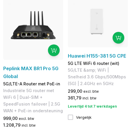
Huawei H155-381 5G CPE
5G LTE WiFi 6 router (wit)
Peplink MAX BR1 Pro 5G
5G/LTE &amp; WiFi |
Global
Snelheid 3.6 Gbps/500Mbps
(5G) | 2.4GHz en 5GHz
5G/LTE-A Router met PoE-in
Industriële 5G router met
299,00
excl. btw
WiFi 6 | Dual-SIM +
361,79
incl. btw
SpeedFusion failover | 2.5G
Levertijd 4 tot 7 werkdagen
WAN + PoE-in ondersteuning
Vergelijk
999,00
excl. btw
1.208,79
incl. btw