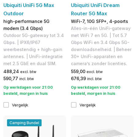
Ubiquiti UniFi 5G Max
Ubiquiti UniFi Dream
Outdoor
Router 5G Max
high-performance 5G
WiFi-7, 10G SFP+, 4-poorts
modem (3.4 Gbps)
Alles-in-één UniFi-gateway
Outdoor 5G-gateway tot 3.4
met WiFi 7 en 5G. | Tot 5.7
Gbps. | IPX6/IP67
Gbps WiFi en 3.4 Gbps 5G-
weerbestendig + high-gain
downloadsnelheid. | Beheer
antennes. | UniFi-integratie
30+ UniFi-apparaten en
met 2.5 GbE en dual SIM.
camera’s zonder licenties.
488,24
559,00
excl. btw
excl. btw
590,77
676,39
incl. btw
incl. btw
Op werkdagen voor 21:00
Op werkdagen voor 21:00
besteld, morgen in huis
besteld, morgen in huis
Vergelijk
Vergelijk
Camping Bundel