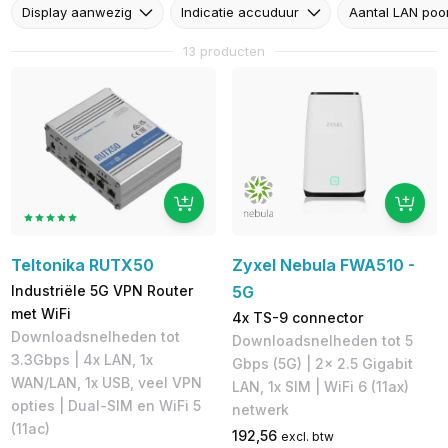
Display aanwezig
Indicatie accuduur
Aantal LAN poo
13 producten
Teltonika RUTX50
Zyxel Nebula FWA510 -
Industriële 5G VPN Router
5G
met WiFi
4x TS-9 connector
Downloadsnelheden tot
Downloadsnelheden tot 5
3.3Gbps | 4x LAN, 1x
Gbps (5G)​ | 2x 2.5 Gigabit
WAN/LAN, 1x USB, veel VPN
LAN, 1x SIM | WiFi 6 (11ax)
opties | Dual-SIM en WiFi 5
netwerk
(11ac)
192,56
excl. btw