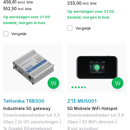
456,61
excl. btw
233,00
incl. btw
552,50
incl. btw
Op werkdagen voor 21:00
Op werkdagen voor 21:00
besteld, morgen in huis
besteld, morgen in huis
Vergelijk
Vergelijk
Teltonika TRB500
ZTE MU5001
Industriële 5G gateway
5G Mobiele WiFi Hotspot
Downloadsnelheden tot 3,3
Downloadsnelheden tot 3.8
Gbps | 2x I/O aansluitingen |
Gbps​ | 32 WiFi devices |
1x Gigabit Ethernetpoort
8 uur accuduur